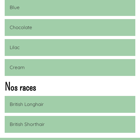
Blue
Chocolate
Lilac
Cream
Nos races
British Longhair
British Shorthair