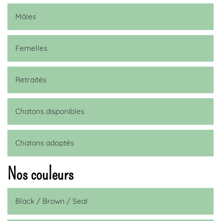
Mâles
Femelles
Retraités
Chatons disponibles
Chatons adoptés
Nos couleurs
Black / Brown / Seal