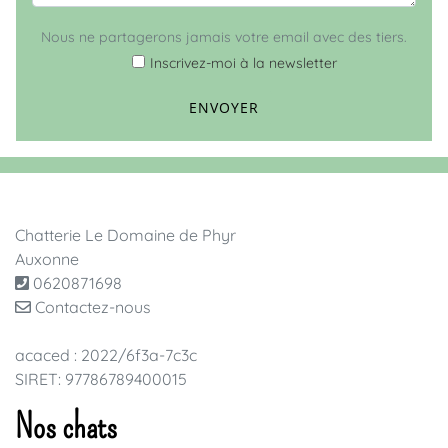
Nous ne partagerons jamais votre email avec des tiers.
Inscrivez-moi à la newsletter
ENVOYER
Chatterie Le Domaine de Phyr
Auxonne
0620871698
Contactez-nous
acaced : 2022/6f3a-7c3c
SIRET: 97786789400015
Nos chats