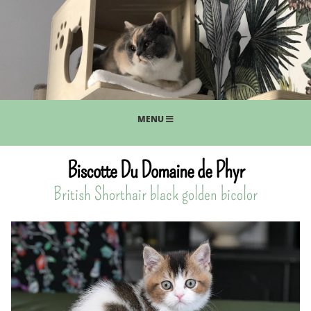
MENU
Biscotte Du Domaine de Phyr
British Shorthair black golden bicolor