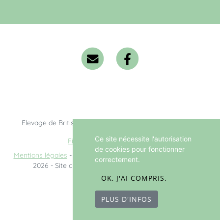
Elevage de British Longhair/Shorthair situé en Côte-d'Or
Ce site nécessite l'autorisation
Fiche race British Shorthair
de cookies pour fonctionner
Mentions légales
- Copyright© Chatterie Le Domaine de Phyr
correctement.
2026 - Site créé avec
WeBreed
, Poséïdon theme
OK, J'AI COMPRIS.
PLUS D'INFOS