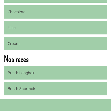
Chocolate
Lilac
Cream
Nos races
British Longhair
British Shorthair