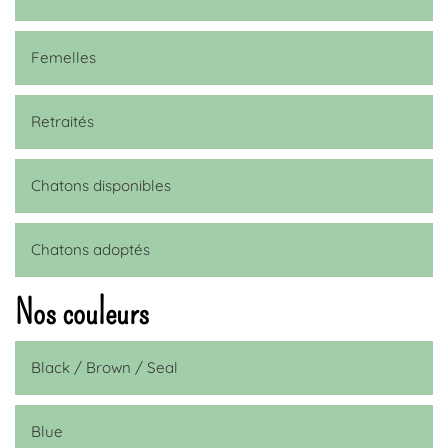
Femelles
Retraités
Chatons disponibles
Chatons adoptés
Nos couleurs
Black / Brown / Seal
Blue