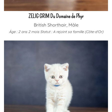
ZELIG GRIM Du Domaine de Phyr
British Shorthair, Mâle
Âge : 2 ans 2 mois
Statut : A rejoint sa famille (Côte-d'Or)