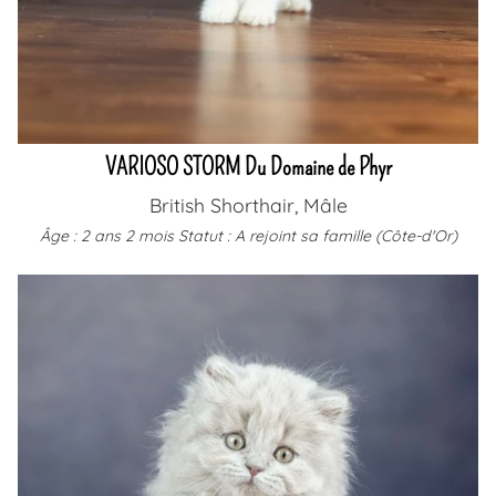
VARIOSO STORM Du Domaine de Phyr
British Shorthair, Mâle
Âge : 2 ans 2 mois
Statut : A rejoint sa famille (Côte-d'Or)