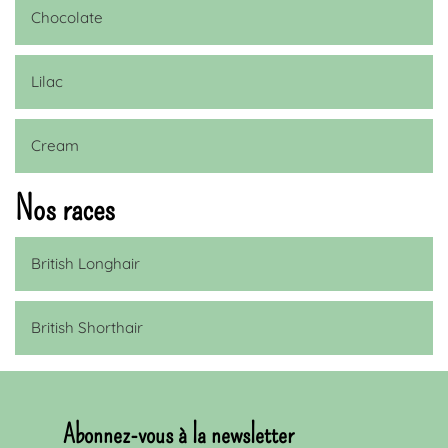
Chocolate
Lilac
Cream
Nos races
British Longhair
British Shorthair
Abonnez-vous à la newsletter