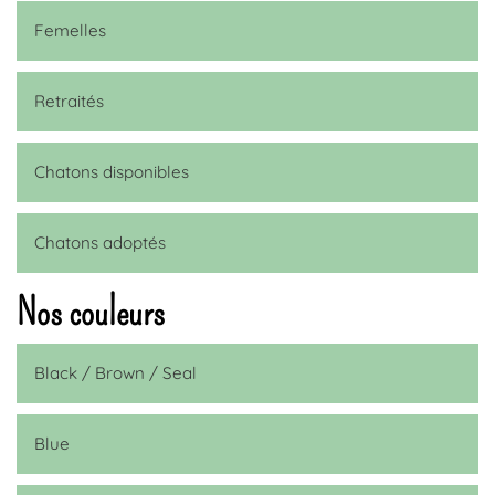
Femelles
Retraités
Chatons disponibles
Chatons adoptés
Nos couleurs
Black / Brown / Seal
Blue