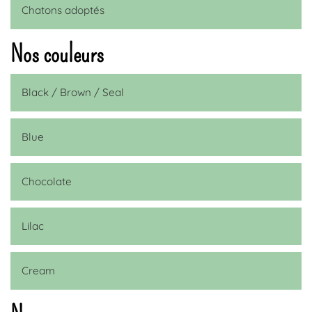
Chatons adoptés
Nos couleurs
Black / Brown / Seal
Blue
Chocolate
Lilac
Cream