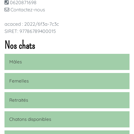
0620871698
Contactez-nous
acaced : 2022/6f3a-7c3c
SIRET: 97786789400015
Nos chats
Mâles
Femelles
Retraités
Chatons disponibles